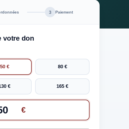
3
rdonnées
Paiement
e votre don
50 €
80 €
130 €
165 €
€