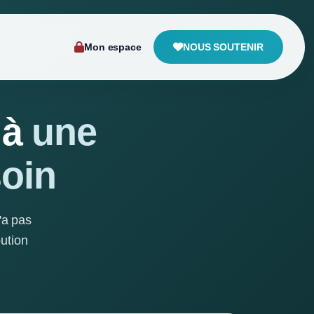
NOUS SOUTENIR
Mon espace
 à
une
soin
'a pas
bution