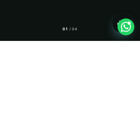
10 au 14 août
01
/
04